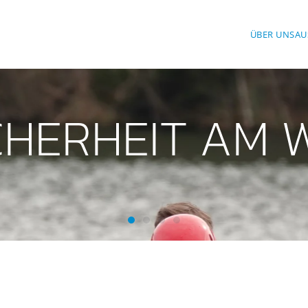
ÜBER UNS
AU
ICHERHEIT AM 
Mit Sicherheit am Wasser
Mit Freude am Helfen
Mit Spaß beim Sport
Wasserwacht Moosach-