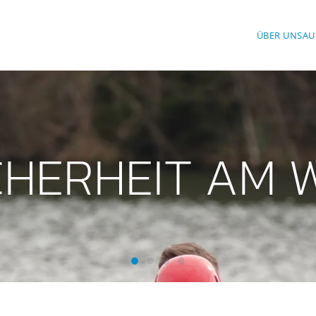
ÜBER UNS
AU
ICHERHEIT AM 
Mit Sicherheit am Wasser
Mit Freude am Helfen
Mit Spaß beim Sport
Wasserwacht Moosach-