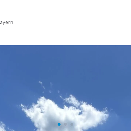
bayern
ern