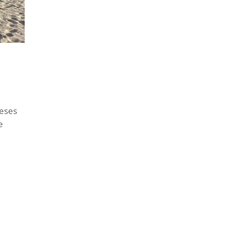
ieses
e