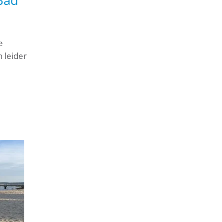
Bad
e
 leider