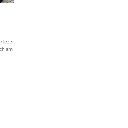
rtezeit
ich am