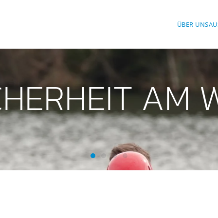
ÜBER UNS
AU
ICHERHEIT AM 
Mit Sicherheit am Wasser
Mit Freude am Helfen
Mit Spaß beim Sport
Wasserwacht Moosach-