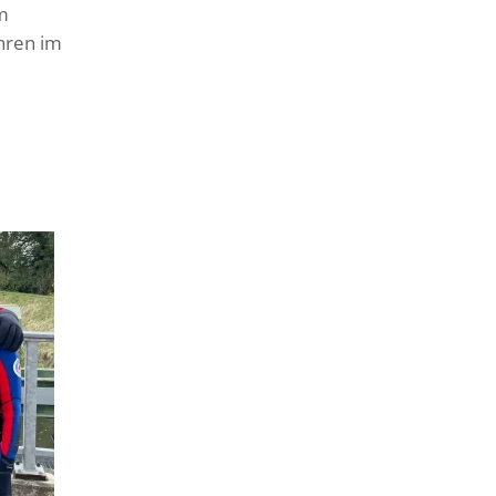
m
hren im